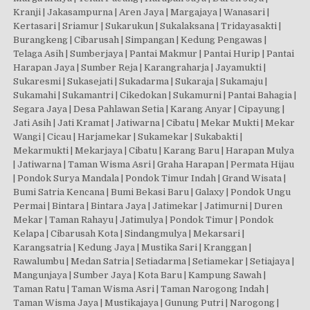
Kranji | Jakasampurna | Aren Jaya | Margajaya | Wanasari |
Kertasari | Sriamur | Sukarukun | Sukalaksana | Tridayasakti |
Burangkeng | Cibarusah | Simpangan | Kedung Pengawas |
Telaga Asih | Sumberjaya | Pantai Makmur | Pantai Hurip | Pantai
Harapan Jaya | Sumber Reja | Karangraharja | Jayamukti |
Sukaresmi | Sukasejati | Sukadarma | Sukaraja | Sukamaju |
Sukamahi | Sukamantri | Cikedokan | Sukamurni | Pantai Bahagia |
Segara Jaya | Desa Pahlawan Setia | Karang Anyar | Cipayung |
Jati Asih | Jati Kramat | Jatiwarna | Cibatu | Mekar Mukti | Mekar
Wangi | Cicau | Harjamekar | Sukamekar | Sukabakti |
Mekarmukti | Mekarjaya | Cibatu | Karang Baru | Harapan Mulya
| Jatiwarna | Taman Wisma Asri | Graha Harapan | Permata Hijau
| Pondok Surya Mandala | Pondok Timur Indah | Grand Wisata |
Bumi Satria Kencana | Bumi Bekasi Baru | Galaxy | Pondok Ungu
Permai | Bintara | Bintara Jaya | Jatimekar | Jatimurni | Duren
Mekar | Taman Rahayu | Jatimulya | Pondok Timur | Pondok
Kelapa | Cibarusah Kota | Sindangmulya | Mekarsari |
Karangsatria | Kedung Jaya | Mustika Sari | Kranggan |
Rawalumbu | Medan Satria | Setiadarma | Setiamekar | Setiajaya |
Mangunjaya | Sumber Jaya | Kota Baru | Kampung Sawah |
Taman Ratu | Taman Wisma Asri | Taman Narogong Indah |
Taman Wisma Jaya | Mustikajaya | Gunung Putri | Narogong |