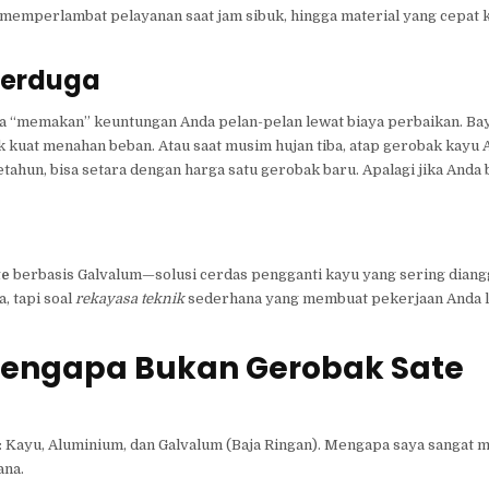
ng memperlambat pelayanan saat jam sibuk, hingga material yang cepat
Terduga
juga “memakan” keuntungan Anda pelan-pelan lewat biaya perbaikan. B
dak kuat menahan beban. Atau saat musim hujan tiba, atap gerobak kayu
tahun, bisa setara dengan harga satu gerobak baru. Apalagi jika Anda 
te
berbasis Galvalum—solusi cerdas pengganti kayu yang sering dian
, tapi soal
rekayasa teknik
sederhana yang membuat pekerjaan Anda le
 Mengapa Bukan Gerobak Sate
ma: Kayu, Aluminium, dan Galvalum (Baja Ringan). Mengapa saya sangat
ana.