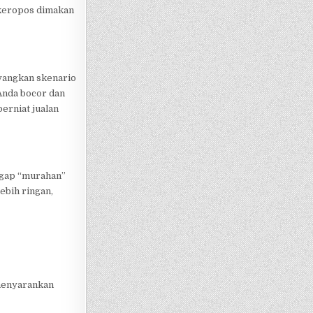
 keropos dimakan
ayangkan skenario
 Anda bocor dan
berniat jualan
ggap “murahan”
bih ringan,
 menyarankan