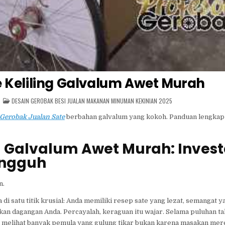
 Keliling Galvalum Awet Murah
POSTED
DESAIN GEROBAK BESI JUALAN MAKANAN MINUMAN KEKINIAN 2025
IN
Gerobak Jualan Sate
berbahan galvalum yang kokoh. Panduan lengkap 
g Galvalum Awet Murah: Invest
angguh
n.
di satu titik krusial: Anda memiliki resep sate yang lezat, semangat
an dagangan Anda. Percayalah, keraguan itu wajar. Selama puluhan ta
h melihat banyak pemula yang gulung tikar bukan karena masakan mere