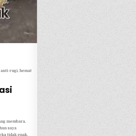
anti-rugi, hemat
asi
 yang membara,
hun saya
ka tidak enak,