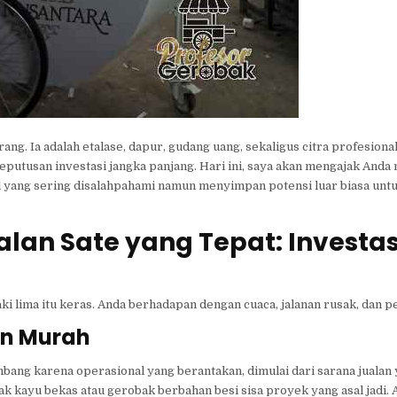
g. Ia adalah etalase, dapur, gudang uang, sekaligus citra profesiona
eputusan investasi jangka panjang. Hari ini, saya akan mengajak Anda
al yang sering disalahpahami namun menyimpan potensi luar biasa unt
alan Sate yang Tepat: Investas
aki lima itu keras. Anda berhadapan dengan cuaca, jalanan rusak, dan p
an Murah
ang karena operasional yang berantakan, dimulai dari sarana jualan 
 kayu bekas atau gerobak berbahan besi sisa proyek yang asal jadi. 