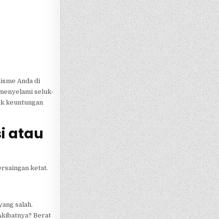
lisme Anda di
 menyelami seluk-
uk keuntungan
i atau
ersaingan ketat.
yang salah.
Akibatnya? Berat