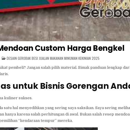
 Mendoan Custom Harga Bengkel
POSTED
DESAIN GEROBAK BESI JUALAN MAKANAN MINUMAN KEKINIAN 2025
IN
at pembeli? Jangan salah pilih material. Simak panduan lengkap dari 
aris.
das untuk Bisnis Gorengan And
a kuliner sukses.
da satu hal menyedihkan yang sering saya saksikan. Saya sering melih
an hanya karena salah perhitungan di awal. Bukan salah resep mendo
da pemilihan “kendaraan tempur” mereka.