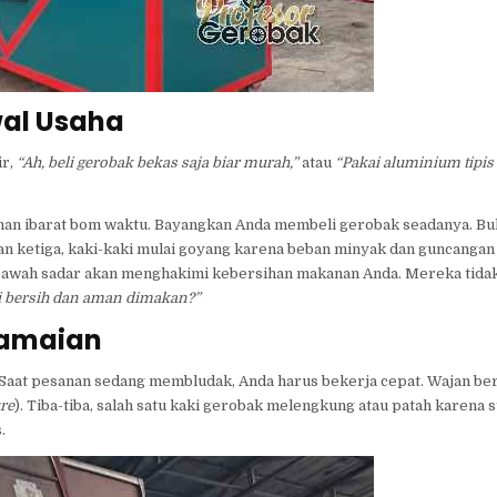
wal Usaha
ir,
“Ah, beli gerobak bekas saja biar murah,”
atau
“Pakai aluminium tipis
an ibarat bom waktu. Bayangkan Anda membeli gerobak seadanya. Bu
 Bulan ketiga, kaki-kaki mulai goyang karena beban minyak dan guncanga
a bawah sadar akan menghakimi kebersihan makanan Anda. Mereka tidak
i bersih dan aman dimakan?”
eramaian
. Saat pesanan sedang membludak, Anda harus bekerja cepat. Wajan beri
re
). Tiba-tiba, salah satu kaki gerobak melengkung atau patah karena 
.