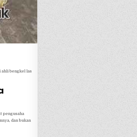
ahli bengkel las
a
at pengusaha
annya, dan bukan