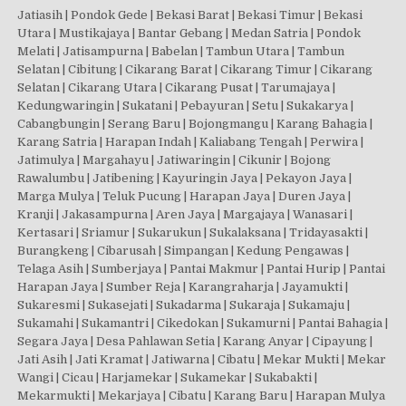
Jatiasih | Pondok Gede | Bekasi Barat | Bekasi Timur | Bekasi
Utara | Mustikajaya | Bantar Gebang | Medan Satria | Pondok
Melati | Jatisampurna | Babelan | Tambun Utara | Tambun
Selatan | Cibitung | Cikarang Barat | Cikarang Timur | Cikarang
Selatan | Cikarang Utara | Cikarang Pusat | Tarumajaya |
Kedungwaringin | Sukatani | Pebayuran | Setu | Sukakarya |
Cabangbungin | Serang Baru | Bojongmangu | Karang Bahagia |
Karang Satria | Harapan Indah | Kaliabang Tengah | Perwira |
Jatimulya | Margahayu | Jatiwaringin | Cikunir | Bojong
Rawalumbu | Jatibening | Kayuringin Jaya | Pekayon Jaya |
Marga Mulya | Teluk Pucung | Harapan Jaya | Duren Jaya |
Kranji | Jakasampurna | Aren Jaya | Margajaya | Wanasari |
Kertasari | Sriamur | Sukarukun | Sukalaksana | Tridayasakti |
Burangkeng | Cibarusah | Simpangan | Kedung Pengawas |
Telaga Asih | Sumberjaya | Pantai Makmur | Pantai Hurip | Pantai
Harapan Jaya | Sumber Reja | Karangraharja | Jayamukti |
Sukaresmi | Sukasejati | Sukadarma | Sukaraja | Sukamaju |
Sukamahi | Sukamantri | Cikedokan | Sukamurni | Pantai Bahagia |
Segara Jaya | Desa Pahlawan Setia | Karang Anyar | Cipayung |
Jati Asih | Jati Kramat | Jatiwarna | Cibatu | Mekar Mukti | Mekar
Wangi | Cicau | Harjamekar | Sukamekar | Sukabakti |
Mekarmukti | Mekarjaya | Cibatu | Karang Baru | Harapan Mulya