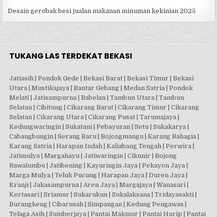
Desain gerobak besi jualan makanan minuman kekinian 2025
TUKANG LAS TERDEKAT BEKASI
Jatiasih | Pondok Gede | Bekasi Barat | Bekasi Timur | Bekasi
Utara | Mustikajaya | Bantar Gebang | Medan Satria | Pondok
Melati | Jatisampurna | Babelan | Tambun Utara | Tambun
Selatan | Cibitung | Cikarang Barat | Cikarang Timur | Cikarang
Selatan | Cikarang Utara | Cikarang Pusat | Tarumajaya |
Kedungwaringin | Sukatani | Pebayuran | Setu | Sukakarya |
Cabangbungin | Serang Baru | Bojongmangu | Karang Bahagia |
Karang Satria | Harapan Indah | Kaliabang Tengah | Perwira |
Jatimulya | Margahayu | Jatiwaringin | Cikunir | Bojong
Rawalumbu | Jatibening | Kayuringin Jaya | Pekayon Jaya |
Marga Mulya | Teluk Pucung | Harapan Jaya | Duren Jaya |
Kranji | Jakasampurna | Aren Jaya | Margajaya | Wanasari |
Kertasari | Sriamur | Sukarukun | Sukalaksana | Tridayasakti |
Burangkeng | Cibarusah | Simpangan | Kedung Pengawas |
Telaga Asih | Sumberjaya | Pantai Makmur | Pantai Hurip | Pantai