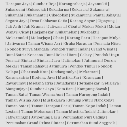
Harapan Jaya | Sumber Reja | Karangraharja | Jayamukti |
Sukaresmi | Sukasejati | Sukadarma | Sukaraja | Sukamaju |
Sukamahi | Sukamantri | Cikedokan | Sukamurni | Pantai Bahagia |
Segara Jaya | Desa Pahlawan Setia | Karang Anyar | Cipayung |
Jati Asih | Jati Kramat | Jatiwarna | Cibatu | Mekar Mukti | Mekar
Wangi | Cicau | Harjamekar | Sukamekar | Sukabakti |
Mekarmukti | Mekarjaya | Cibatu | Karang Baru | Harapan Mulya
| Jatiwarna | Taman Wisma Asri | Graha Harapan | Permata Hijau
| Pondok Surya Mandala | Pondok Timur Indah | Grand Wisata |
Bumi Satria Kencana | Bumi Bekasi Baru | Galaxy | Pondok Ungu
Permai | Bintara | Bintara Jaya | Jatimekar | Jatimurni | Duren
Mekar | Taman Rahayu | Jatimulya | Pondok Timur | Pondok
Kelapa | Cibarusah Kota | Sindangmulya | Mekarsari |
Karangsatria | Kedung Jaya | Mustika Sari | Kranggan |
Rawalumbu | Medan Satria | Setiadarma | Setiamekar | Setiajaya |
Mangunjaya | Sumber Jaya | Kota Baru | Kampung Sawah |
Taman Ratu | Taman Wisma Asri | Taman Narogong Indah |
Taman Wisma Jaya | Mustikajaya | Gunung Putri | Narogong |
Taman Aster | Taman Harapan Baru | Taman Kopo Indah | Taman
Lestari | Taman Mekarsari | Taman Mustika Indah | Jatimekar |
Jatiwaringin | Jatibening Baru | Perumahan Puri Gading |
Perumahan Grand Prima Bintara | Perumahan Bumi Anggrek |