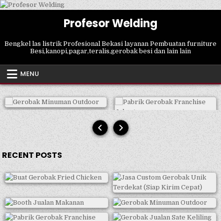
Skip
to
Profesor Welding
content
Bengkel las listrik Profesional Bekasi layanan Pembuatan furniture
Besi,kanopi,pagar,teralis,gerobak besi dan lain lain
MENU
RECENT POSTS