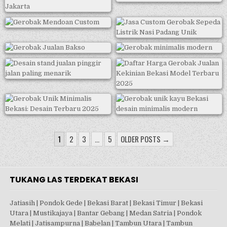
PAGINASI
1
2
3
…
5
OLDER POSTS →
POS
TUKANG LAS TERDEKAT BEKASI
Jatiasih | Pondok Gede | Bekasi Barat | Bekasi Timur | Bekasi
Utara | Mustikajaya | Bantar Gebang | Medan Satria | Pondok
Melati | Jatisampurna | Babelan | Tambun Utara | Tambun