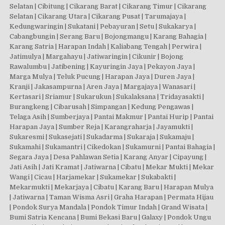
Selatan | Cibitung | Cikarang Barat | Cikarang Timur | Cikarang
Selatan | Cikarang Utara | Cikarang Pusat | Tarumajaya |
Kedungwaringin | Sukatani | Pebayuran | Setu | Sukakarya |
Cabangbungin | Serang Baru | Bojongmangu | Karang Bahagia |
Karang Satria | Harapan Indah | Kaliabang Tengah | Perwira |
Jatimulya | Margahayu | Jatiwaringin | Cikunir | Bojong
Rawalumbu | Jatibening | Kayuringin Jaya | Pekayon Jaya |
Marga Mulya | Teluk Pucung | Harapan Jaya | Duren Jaya |
Kranji | Jakasampurna | Aren Jaya | Margajaya | Wanasari |
Kertasari | Sriamur | Sukarukun | Sukalaksana | Tridayasakti |
Burangkeng | Cibarusah | Simpangan | Kedung Pengawas |
Telaga Asih | Sumberjaya | Pantai Makmur | Pantai Hurip | Pantai
Harapan Jaya | Sumber Reja | Karangraharja | Jayamukti |
Sukaresmi | Sukasejati | Sukadarma | Sukaraja | Sukamaju |
Sukamahi | Sukamantri | Cikedokan | Sukamurni | Pantai Bahagia |
Segara Jaya | Desa Pahlawan Setia | Karang Anyar | Cipayung |
Jati Asih | Jati Kramat | Jatiwarna | Cibatu | Mekar Mukti | Mekar
Wangi | Cicau | Harjamekar | Sukamekar | Sukabakti |
Mekarmukti | Mekarjaya | Cibatu | Karang Baru | Harapan Mulya
| Jatiwarna | Taman Wisma Asri | Graha Harapan | Permata Hijau
| Pondok Surya Mandala | Pondok Timur Indah | Grand Wisata |
Bumi Satria Kencana | Bumi Bekasi Baru | Galaxy | Pondok Ungu