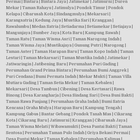
Permai | Bintara | Bintara Jaya | Jatimekar | Jatimurni | Duren
Mekar | Taman Rahayu | Jatimulya | Pondok Timur | Pondok
Kelapa | Cibarusah Kota | Sindangmulya | Mekarsari |
Karangsatria | Kedung Jaya | Mustika Sari | Kranggan |
Rawalumbu | Medan Satria | Setiadarma | Setiamekar | Setiajaya |
Mangunjaya | Sumber Jaya | Kota Baru | Kampung Sawah |
Taman Ratu | Taman Wisma Asri | Taman Narogong Indah |
Taman Wisma Jaya | Mustikajaya | Gunung Putri | Narogong |
Taman Aster | Taman Harapan Baru | Taman Kopo Indah | Taman
Lestari | Taman Mekarsari | Taman Mustika Indah | Jatimekar |
Jatiwaringin | Jatibening Baru | Perumahan Puri Gading |
Perumahan Grand Prima Bintara | Perumahan Bumi Anggrek |
Puri Cendana | Bumi Permata Indah | Mekar Mukti | Taman Villa
Mutiara Gading | Taman Setia Mekar | Taman Kebalen |
Mekarsari | Desa Tambun | Cibening | Desa Kertasari | Rawa
Binong | Desa Karangharja | Desa Sindang Sari | Desa Buni Bakti |
Taman Rawa Panjang | Perumahan Graha Indah | Bumi Satria
Kencana | Graha Mulya | Harapan Baru | Kampung Tengah |
Kampung Gabus | Bantar Gebang | Pondok Tanah Mas | Cikarang
Kota | Cikarang Baru | Jatimurni | Kranggan | Cibarusah Jaya |
Taman Wisma Melati | Wibawamukti | Desa Pantai Bakti | Taman
Sentosa | Perumahan Taman Pulo Indah | Griya Bekasi Permai |
Desa Pantai Mekar | Taman Kebalen | Perumahan Kalimas |